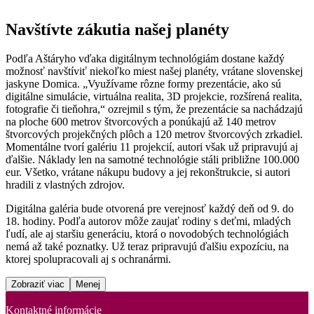
Navštívte zákutia našej planéty
Podľa Aštáryho vďaka digitálnym technológiám dostane každý
možnosť navštíviť niekoľko miest našej planéty, vrátane slovenskej
jaskyne Domica. „Využívame rôzne formy prezentácie, ako sú
digitálne simulácie, virtuálna realita, 3D projekcie, rozšírená realita,
fotografie či tieňohra,“ ozrejmil s tým, že prezentácie sa nachádzajú
na ploche 600 metrov štvorcových a ponúkajú až 140 metrov
štvorcových projekčných plôch a 120 metrov štvorcových zrkadiel.
Momentálne tvorí galériu 11 projekcií, autori však už pripravujú aj
ďalšie. Náklady len na samotné technológie stáli približne 100.000
eur. Všetko, vrátane nákupu budovy a jej rekonštrukcie, si autori
hradili z vlastných zdrojov.
Digitálna galéria bude otvorená pre verejnosť každý deň od 9. do
18. hodiny. Podľa autorov môže zaujať rodiny s deťmi, mladých
ľudí, ale aj staršiu generáciu, ktorá o novodobých technológiách
nemá až také poznatky. Už teraz pripravujú ďalšiu expozíciu, na
ktorej spolupracovali aj s ochranármi.
Zobraziť viac
Menej
Kontaktné informácie