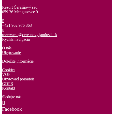
Rezort Čerešňový sad
059 36 Mengusovce 91
+421 902 976 363
rezervacie@ceresnovy.jandusik.sk
Rýchla navigácia
O nás
Ubytovanie
Dôležité informácie
Cookies
VOP
Ubytovací poriadok
GDPR
Kontakt
Sledujte nás
Facebook