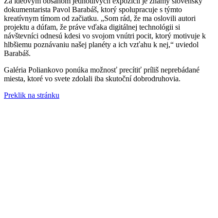
Za ideovým obsahom jednotlivých expozícií je známy slovenský
dokumentarista Pavol Barabáš, ktorý spolupracuje s týmto
kreatívnym tímom od začiatku. „Som rád, že ma oslovili autori
projektu a dúfam, že práve vďaka digitálnej technológii si
návštevníci odnesú kdesi vo svojom vnútri pocit, ktorý motivuje k
hlbšiemu poznávaniu našej planéty a ich vzťahu k nej,“ uviedol
Barabáš.
Galéria Poliankovo ponúka možnosť precítiť príliš neprebádané
miesta, ktoré vo svete zdolali iba skutoční dobrodruhovia.
Preklik na stránku