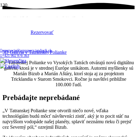
3D Galéria v Tatranskej Polianke
Domov
Rezervovať
Atrakcie a zážitky v okolí
rezervacie@ceresnovy.jandusik.sk
3D Galéria v Tatranskej Polianke
+421 902 976 363
V Tatranskej Polianke vo Vysokých Tatrách otvárajú novú digitálnu
galériu, ktorá je v strednej Európe unikátom. Autormi myšlienky sú
Marián Bizub a Marián Aštáry, ktorí stoja aj za projektom
Tricklandia v Starom Smokovci. Ročne ju navštívi približne
100.000 ľudí.
Prebádajte neprebádané
„V Tatranskej Polianke sme otvorili niečo nové, vďaka
technológiám budú môcť návštevníci zistiť, aký je to pocit stáť na
najvyššom vodopáde našej planéty, splaviť neznámu rieku či prejsť
cez Severný pól,“ ozrejmil Bizub.