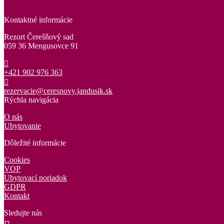
Kontaktné informácie
Rezort Čerešňový sad
059 36 Mengusovce 91
+421 902 976 363
rezervacie@ceresnovy.jandusik.sk
Rýchla navigácia
O nás
Ubytovanie
Dôležité informácie
Cookies
VOP
Ubytovací poriadok
GDPR
Kontakt
Sledujte nás