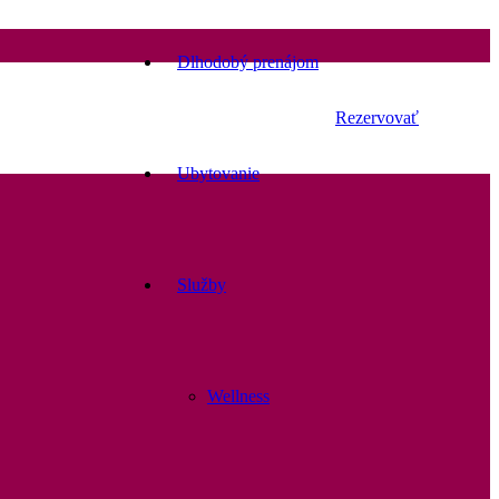
Dlhodobý prenájom
Rezervovať
Ubytovanie
Služby
Wellness