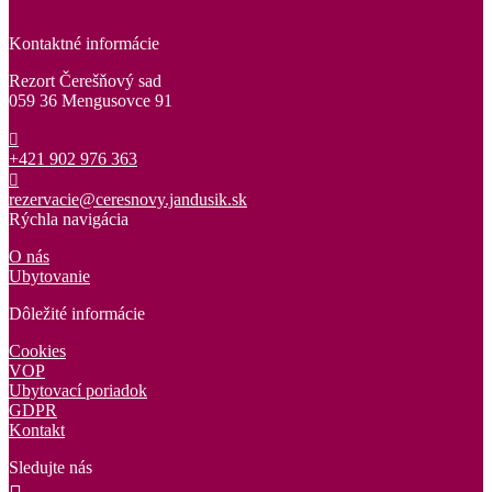
Kontaktné informácie
Rezort Čerešňový sad
059 36 Mengusovce 91
+421 902 976 363
rezervacie@ceresnovy.jandusik.sk
Rýchla navigácia
O nás
Ubytovanie
Dôležité informácie
Cookies
VOP
Ubytovací poriadok
GDPR
Kontakt
Sledujte nás