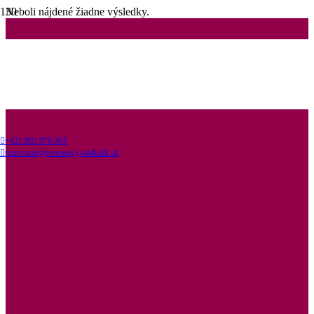
Neboli nájdené žiadne výsledky.
+421 902 976 363
rezervacie@ceresnovy.jandusik.sk