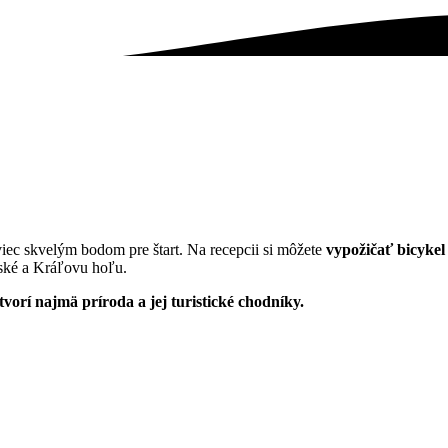
iec skvelým bodom pre štart. Na recepcii si môžete
vypožičať bicyke
nské a Kráľovu hoľu.
vorí najmä príroda a jej turistické chodníky.