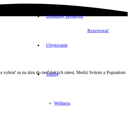
Dlhodobý prenájom
Rezervovať
Ubytovanie
l
a vybrať sa na túru do neďalekých miest. Medzi Svitom a Popradom
Služby
Wellness