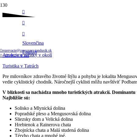
Sledujte nás
Turistika v Tatrách
Slovenčina
Domov
rezervacie@ceresnovy.jandusik.sk
English
Atrakcie a zážitky v okolí
+421 902 976 363
Turistika v Tatrách
Pre milovníkov zdravého životné štýlu a pohybu je lokalita Mengusov
vedie cyklistický chodník. Náročnejší cyklisti môžu navštíviť Podba
V blízkosti sa nachádza mnoho turistických atrakcií. Dominantu t
Najbližšie sú:
Solisko a Mlynická dolina
Popradské pleso a Mengusovská dolina
Sliezsky dom a Velická dolina
Hrebienok a Rainerova chata
Zbojnícka chata a Malá studená dolina
Téryho chata a mnohé iné.