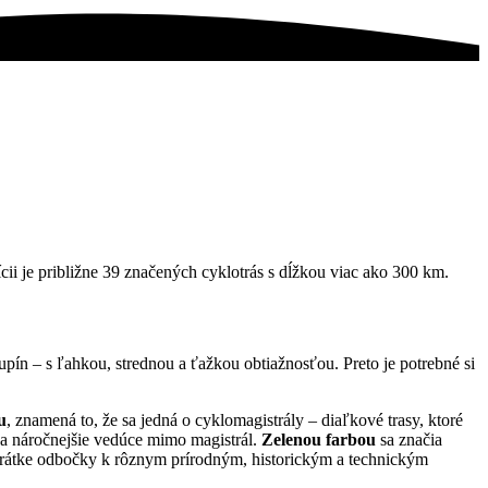
i je približne 39 značených cyklotrás s dĺžkou viac ako 300 km.
kupín – s ľahkou, strednou a ťažkou obtiažnosťou. Preto je potrebné si
u
, znamená to, že sa jedná o cyklomagistrály – diaľkové trasy, ktoré
 a náročnejšie vedúce mimo magistrál.
Zelenou farbou
sa značia
krátke odbočky k rôznym prírodným, historickým a technickým