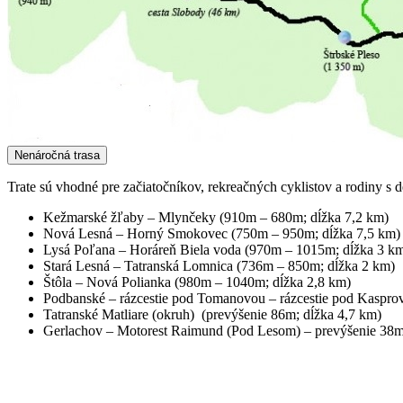
Nenáročná trasa
Trate sú vhodné pre začiatočníkov, rekreačných cyklistov a rodiny 
Kežmarské žľaby – Mlynčeky (910m – 680m; dĺžka 7,2 km)
Nová Lesná – Horný Smokovec (750m – 950m; dĺžka 7,5 km)
Lysá Poľana – Horáreň Biela voda (970m – 1015m; dĺžka 3 k
Stará Lesná – Tatranská Lomnica (736m – 850m; dĺžka 2 km)
Štôla – Nová Polianka (980m – 1040m; dĺžka 2,8 km)
Podbanské – rázcestie pod Tomanovou – rázcestie pod Kaspro
Tatranské Matliare (okruh) (prevýšenie 86m; dĺžka 4,7 km)
Gerlachov – Motorest Raimund (Pod Lesom) – prevýšenie 38m