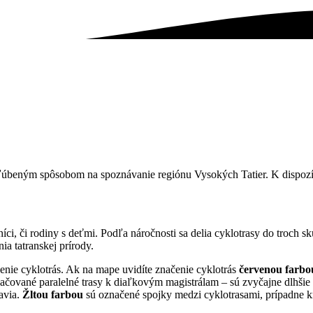
ľúbeným spôsobom na spoznávanie regiónu Vysokých Tatier. K dispozíci
níci, či rodiny s deťmi. Podľa náročnosti sa delia cyklotrasy do troch s
ia tatranskej prírody.
nie cyklotrás. Ak na mape uvidíte značenie cyklotrás
červenou farbo
ačované paralelné trasy k diaľkovým magistrálam – sú zvyčajne dlhšie
avia.
Žltou farbou
sú označené spojky medzi cyklotrasami, prípadne 