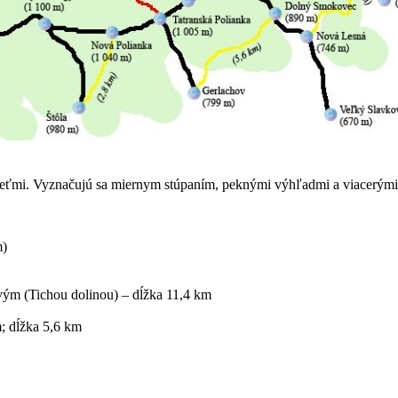
s deťmi. Vyznačujú sa miernym stúpaním, peknými výhľadmi a viacerými
m)
vým (Tichou dolinou) – dĺžka 11,4 km
; dĺžka 5,6 km