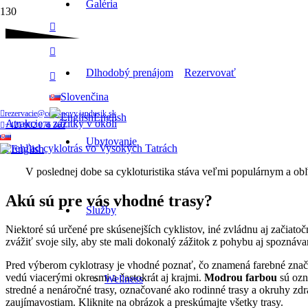
Sledujte nás
Galéria
Prehľad cyklotrás vo Vysokých Tatrách
Dlhodobý prenájom
Rezervovať
Slovenčina
Domov
rezervacie@ceresnovy.jandusik.sk
English
Atrakcie a zážitky v okolí
+421 902 976 363
Ubytovanie
Prehľad cyklotrás vo Vysokých Tatrách
V poslednej dobe sa cykloturistika stáva veľmi populárnym a ob
Akú sú pre vás vhodné trasy?
Služby
Niektoré sú určené pre skúsenejších cyklistov, iné zvládnu aj začiatoč
zvážiť svoje sily, aby ste mali dokonalý zážitok z pohybu aj spoznávan
Pred výberom cyklotrasy je vhodné poznať, čo znamená farebné znače
vedú viacerými okresmi a častokrát aj krajmi.
Modrou farbou
sú ozn
Wellness
stredné a nenáročné trasy, označované ako rodinné trasy a okruhy zdr
zaujímavostiam. Kliknite na obrázok a preskúmajte všetky trasy.